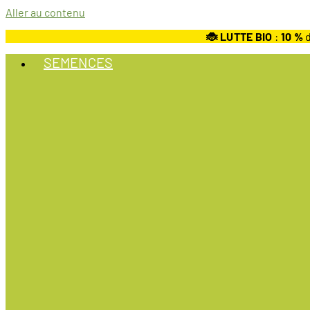
Aller au contenu
🐞 LUTTE BIO
:
10
%
d
SEMENCES