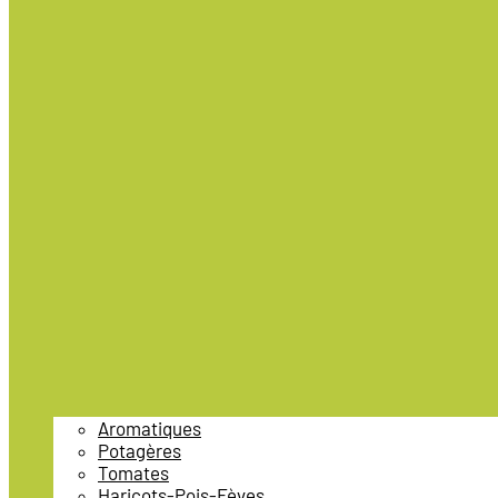
Aromatiques
Potagères
Tomates
Haricots-Pois-Fèves