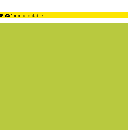
05 🐞
*non cumulable