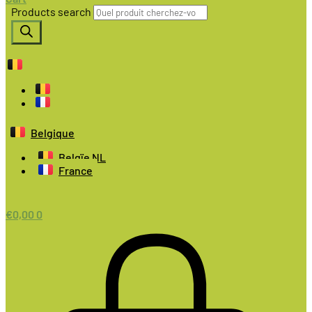
Products search
Belgique
Belgïe NL
France
€
0,00
0