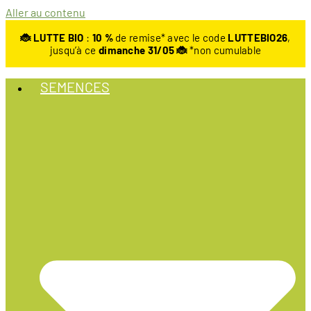
Aller au contenu
🐞 LUTTE BIO
:
10
%
de remise* avec le code
LUTTEBIO26
,
jusqu’à ce
dimanche 31/05 🐞
*non cumulable
SEMENCES