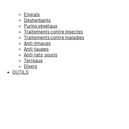
Engrais
Désherbants
Purins végétaux
Traitements contre insectes
Traitements contre maladies
Anti-limaces
Anti-taupes
Anti-rats, souris
Terreaux
Divers
OUTILS