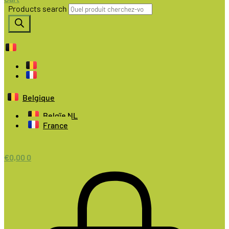
Products search
Belgique
Belgïe NL
France
€
0,00
0