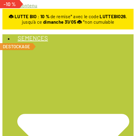
-7 %
-10 %
-15 %
-10 %
-10 %
-34 %
-20 %
-20 %
-20 %
-20 %
-30 %
-15 %
-15 %
-15 %
-15 %
-15 %
-10 %
Aller au contenu
🐞 LUTTE BIO
:
10
%
de remise* avec le code
LUTTEBIO26
,
jusqu’à ce
dimanche 31/05 🐞
*non cumulable
SEMENCES
DESTOCKAGE