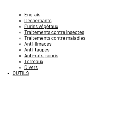
Engrais
Désherbants
Purins végétaux
Traitements contre insectes
Traitements contre maladies
Anti-limaces
Anti-taupes
Anti-rats, souris
Terreaux
Divers
OUTILS