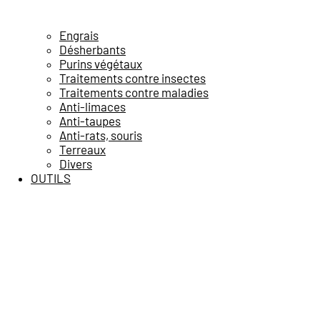
Engrais
Désherbants
Purins végétaux
Traitements contre insectes
Traitements contre maladies
Anti-limaces
Anti-taupes
Anti-rats, souris
Terreaux
Divers
OUTILS