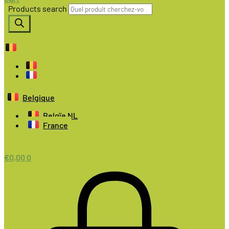
Products search
Belgique
Belgïe NL
France
€
0,00
0