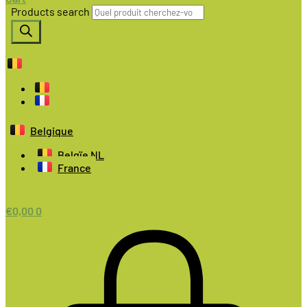
Products search
Belgique
Belgïe NL
France
€
0,00
0