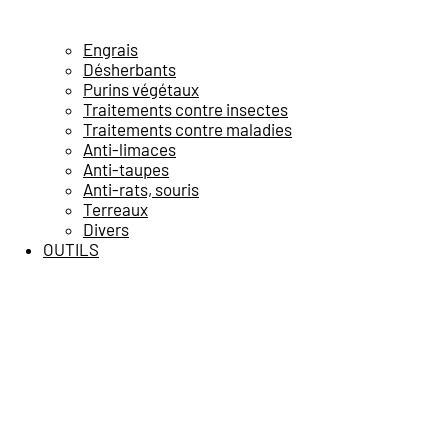
Engrais
Désherbants
Purins végétaux
Traitements contre insectes
Traitements contre maladies
Anti-limaces
Anti-taupes
Anti-rats, souris
Terreaux
Divers
OUTILS