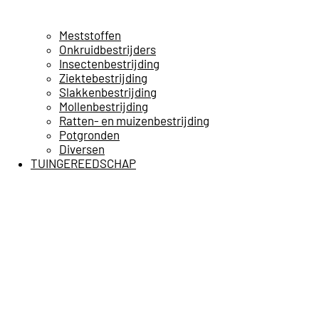
Meststoffen
Onkruidbestrijders
Insectenbestrijding
Ziektebestrijding
Slakkenbestrijding
Mollenbestrijding
Ratten- en muizenbestrijding
Potgronden
Diversen
TUINGEREEDSCHAP