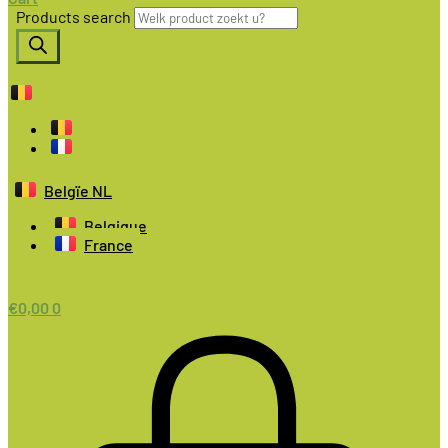
Products search
Belgïe NL
Belgique
France
€
0,00
0