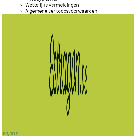
Wettelijke vermeldingen
Algemene verkoopsvoorwaarden
€
0,00
0