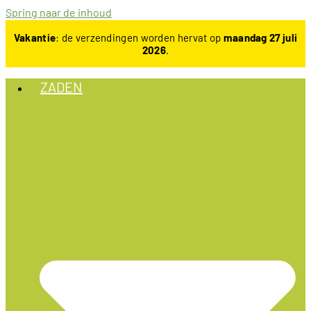
Spring naar de inhoud
Vakantie
: de verzendingen worden hervat op
maandag 27 juli
2026
.
ZADEN