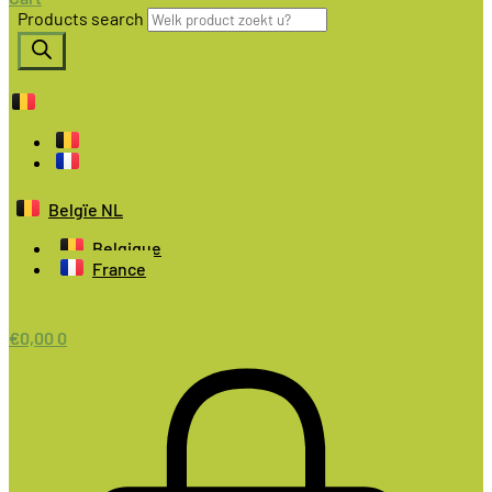
Products search
Belgïe NL
Belgique
France
€
0,00
0