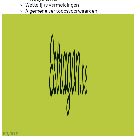
Wettelijke vermeldingen
Algemene verkoopsvoorwaarden
€
0,00
0