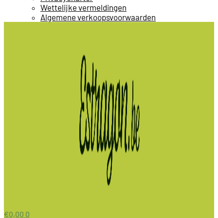
Wettelijke vermeldingen
Algemene verkoopsvoorwaarden
€
0,00
0