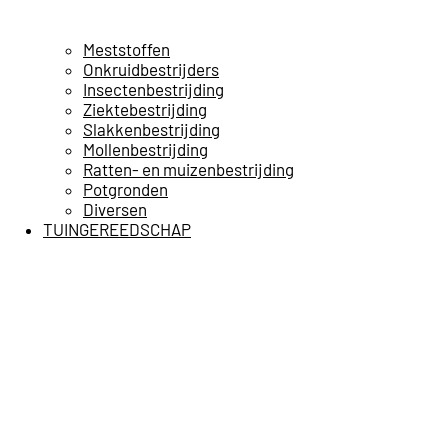
Meststoffen
Onkruidbestrijders
Insectenbestrijding
Ziektebestrijding
Slakkenbestrijding
Mollenbestrijding
Ratten- en muizenbestrijding
Potgronden
Diversen
TUINGEREEDSCHAP