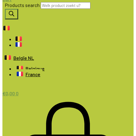
Products search
Belgïe NL
Belgique
France
€
0,00
0