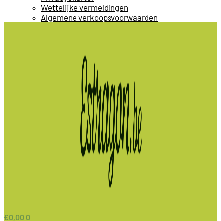
Wettelijke vermeldingen
Algemene verkoopsvoorwaarden
€
0,00
0