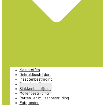
Meststoffen
Onkruidbestrijders
Insectenbestrijding
Ziektebestrijding
Slakkenbestrijding
Mollenbestrijding
Ratten- en muizenbestrijding
Potgronden