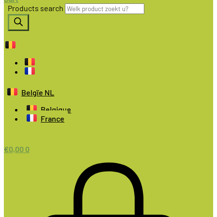
Products search
Belgïe NL
Belgique
France
€
0,00
0