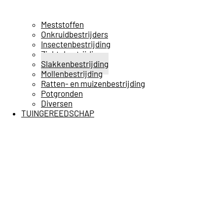
Meststoffen
Onkruidbestrijders
Insectenbestrijding
Ziektebestrijding
Slakkenbestrijding
Mollenbestrijding
Ratten- en muizenbestrijding
Potgronden
Diversen
TUINGEREEDSCHAP