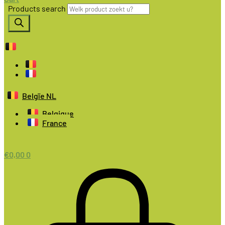
Products search
Belgïe NL
Belgique
France
€
0,00
0