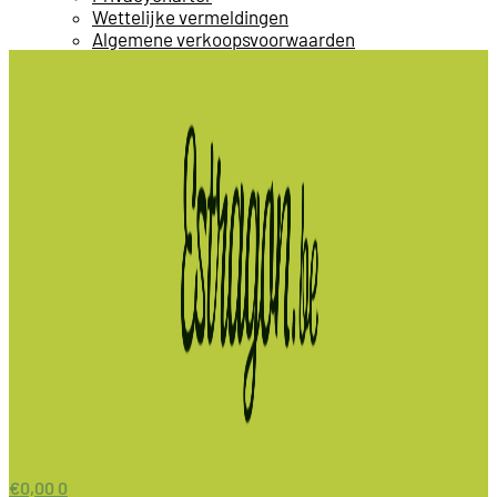
Wettelijke vermeldingen
Algemene verkoopsvoorwaarden
€
0,00
0