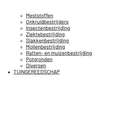
Meststoffen
Onkruidbestrijders
Insectenbestrijding
Ziektebestrijding
Slakkenbestrijding
Mollenbestrijding
Ratten- en muizenbestrijding
Potgronden
Diversen
TUINGEREEDSCHAP