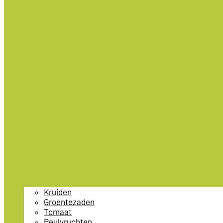
Kruiden
Groentezaden
Tomaat
Peulvruchten