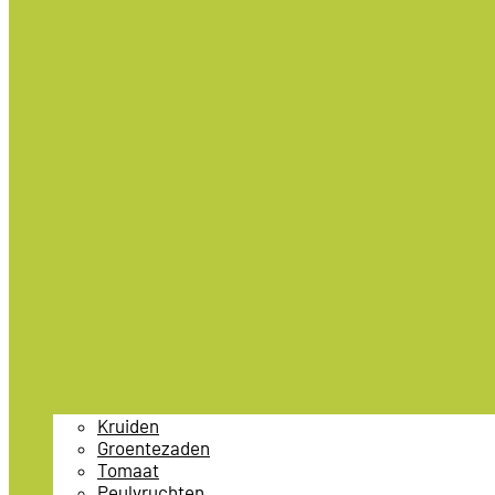
Kruiden
Groentezaden
Tomaat
Peulvruchten