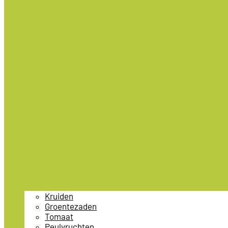
Kruiden
Groentezaden
Tomaat
Peulvruchten