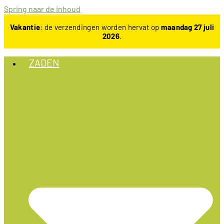
Spring naar de inhoud
Vakantie
: de verzendingen worden hervat op
maandag 27 juli
2026
.
ZADEN