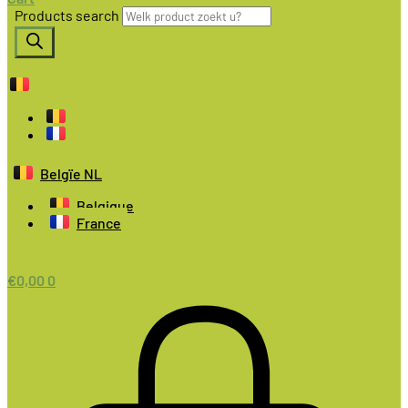
Products search
Belgïe NL
Belgique
France
€
0,00
0