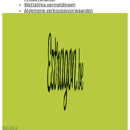
Wettelijke vermeldingen
Algemene verkoopsvoorwaarden
€
0,00
0