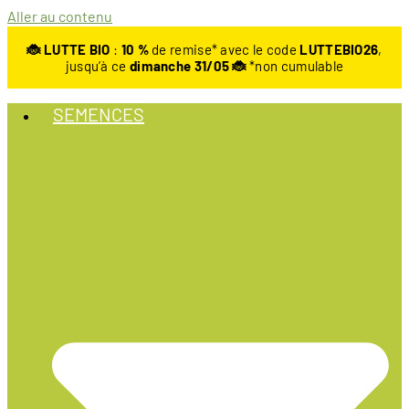
Aller au contenu
🐞 LUTTE BIO
:
10
%
de remise* avec le code
LUTTEBIO26
,
jusqu’à ce
dimanche 31/05 🐞
*non cumulable
SEMENCES