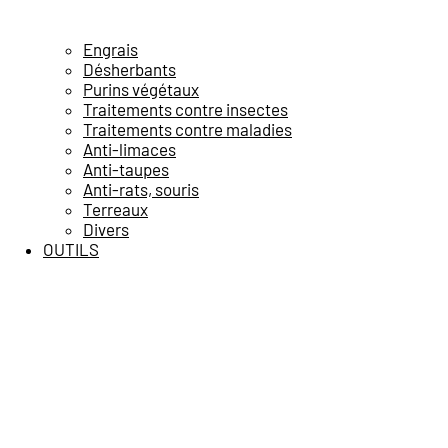
Engrais
Désherbants
Purins végétaux
Traitements contre insectes
Traitements contre maladies
Anti-limaces
Anti-taupes
Anti-rats, souris
Terreaux
Divers
OUTILS