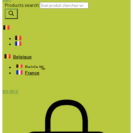
Products search
Belgique
Belgïe NL
France
€
0,00
0