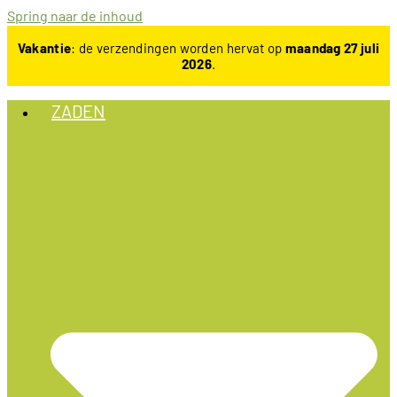
Spring naar de inhoud
Vakantie
: de verzendingen worden hervat op
maandag 27 juli
2026
.
ZADEN