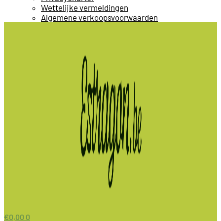
Wettelijke vermeldingen
Algemene verkoopsvoorwaarden
€
0,00
0