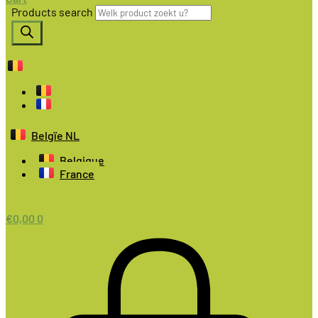
Products search
Belgïe NL
Belgique
France
€
0,00
0