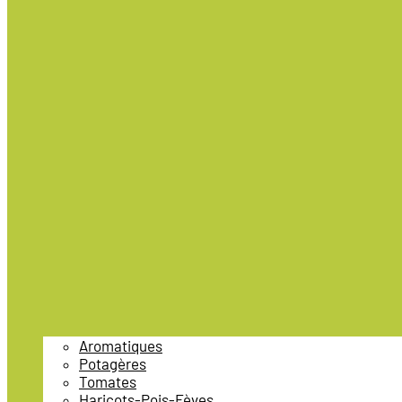
Aromatiques
Potagères
Tomates
Haricots-Pois-Fèves