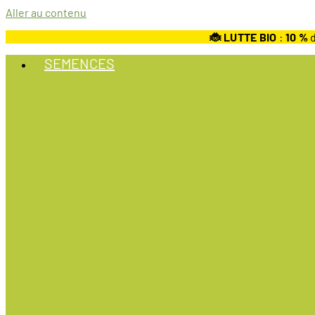
Aller au contenu
🐞 LUTTE BIO
:
10
%
d
SEMENCES