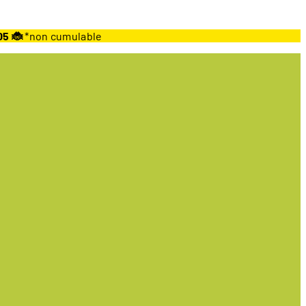
05 🐞
*non cumulable