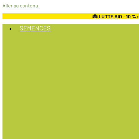
Aller au contenu
🐞 LUTTE BIO
:
10
%
d
SEMENCES