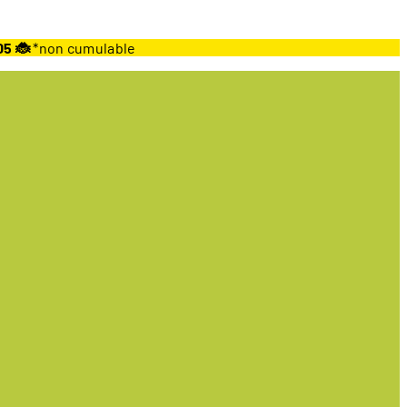
05 🐞
*non cumulable