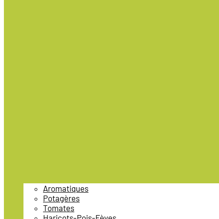
Aromatiques
Potagères
Tomates
Haricots-Pois-Fèves