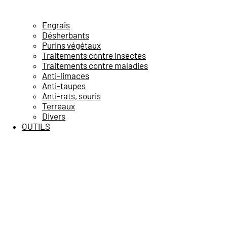
Engrais
Désherbants
Purins végétaux
Traitements contre insectes
Traitements contre maladies
Anti-limaces
Anti-taupes
Anti-rats, souris
Terreaux
Divers
OUTILS