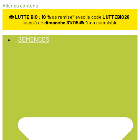
Aller au contenu
🐞 LUTTE BIO
:
10
%
de remise* avec le code
LUTTEBIO26
,
jusqu’à ce
dimanche 31/05 🐞
*non cumulable
SEMENCES