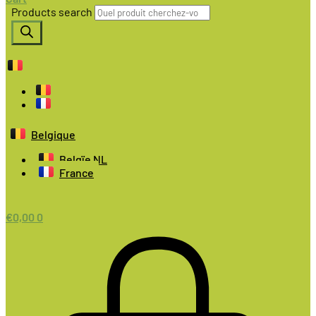
Products search
Belgique
Belgïe NL
France
€
0,00
0