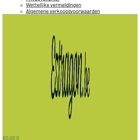
Wettelijke vermeldingen
Algemene verkoopsvoorwaarden
€
0,00
0