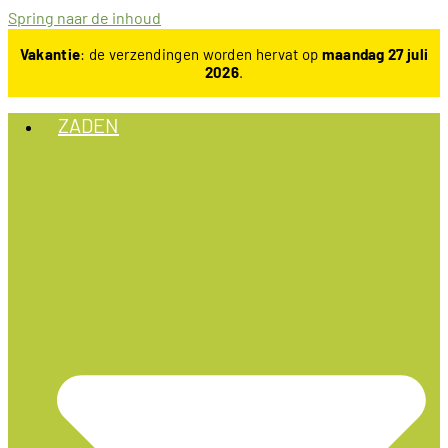
Spring naar de inhoud
Vakantie
: de verzendingen worden hervat op
maandag 27 juli
2026
.
ZADEN