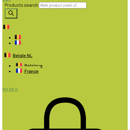
Products search
Belgïe NL
Belgique
France
€
0,00
0