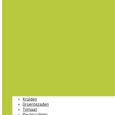
Kruiden
Groentezaden
Tomaat
Peulvruchten