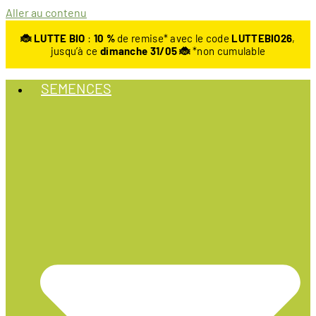
Aller au contenu
🐞 LUTTE BIO
:
10
%
de remise* avec le code
LUTTEBIO26
,
jusqu’à ce
dimanche 31/05 🐞
*non cumulable
SEMENCES