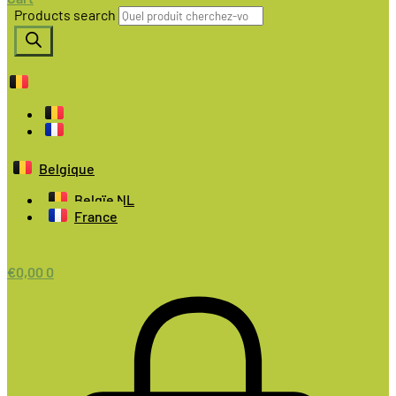
Products search
Belgique
Belgïe NL
France
€
0,00
0