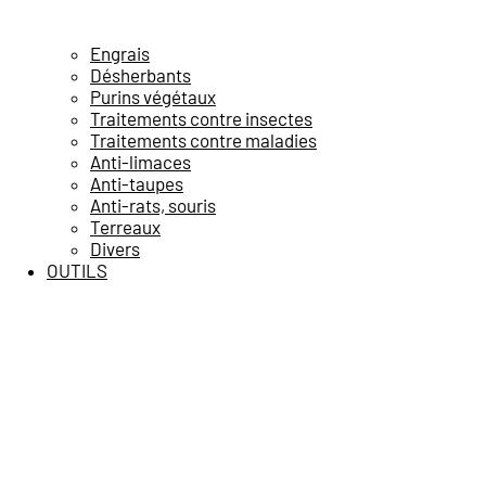
Engrais
Désherbants
Purins végétaux
Traitements contre insectes
Traitements contre maladies
Anti-limaces
Anti-taupes
Anti-rats, souris
Terreaux
Divers
OUTILS