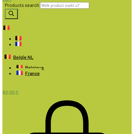
Products search
Belgïe NL
Belgique
France
€
0,00
0