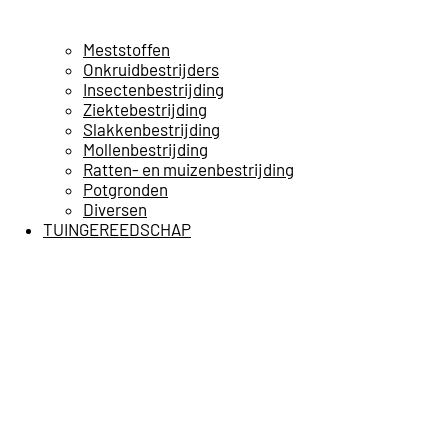
Meststoffen
Onkruidbestrijders
Insectenbestrijding
Ziektebestrijding
Slakkenbestrijding
Mollenbestrijding
Ratten- en muizenbestrijding
Potgronden
Diversen
TUINGEREEDSCHAP