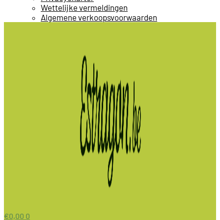
Wettelijke vermeldingen
Algemene verkoopsvoorwaarden
€
0,00
0