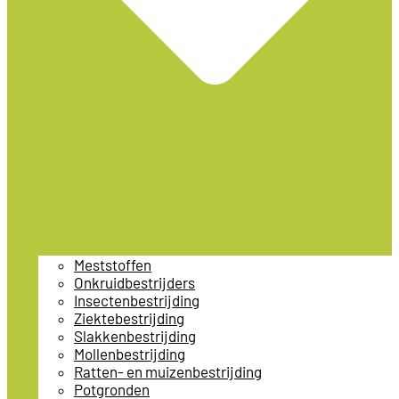
Meststoffen
Onkruidbestrijders
Insectenbestrijding
Ziektebestrijding
Slakkenbestrijding
Mollenbestrijding
Ratten- en muizenbestrijding
Potgronden