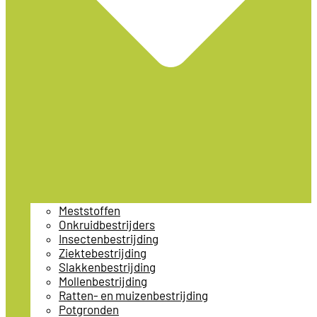
Meststoffen
Onkruidbestrijders
Insectenbestrijding
Ziektebestrijding
Slakkenbestrijding
Mollenbestrijding
Ratten- en muizenbestrijding
Potgronden