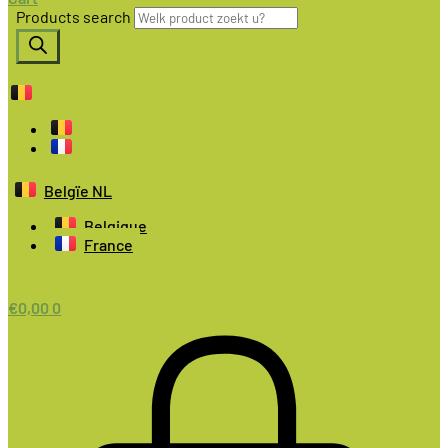
Products search
Belgïe NL
Belgique
France
€
0,00
0