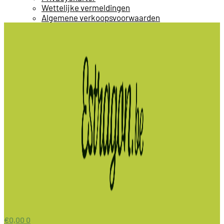
Wettelijke vermeldingen
Algemene verkoopsvoorwaarden
€
0,00
0