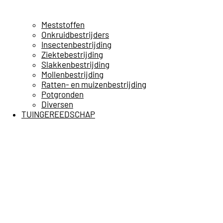
Meststoffen
Onkruidbestrijders
Insectenbestrijding
Ziektebestrijding
Slakkenbestrijding
Mollenbestrijding
Ratten- en muizenbestrijding
Potgronden
Diversen
TUINGEREEDSCHAP