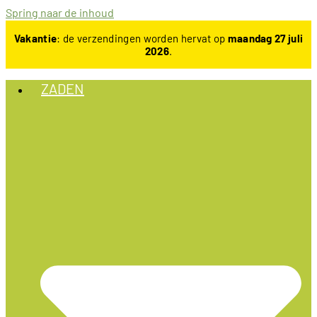
Spring naar de inhoud
Vakantie
: de verzendingen worden hervat op
maandag 27 juli
2026
.
ZADEN