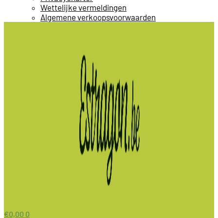
Wettelijke vermeldingen
Algemene verkoopsvoorwaarden
€
0,00
0