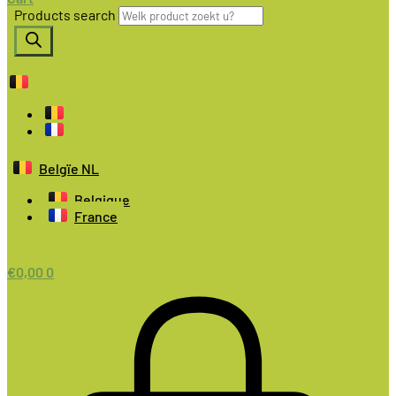
Products search
Belgïe NL
Belgique
France
€
0,00
0