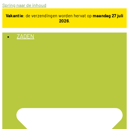
Spring naar de inhoud
Vakantie
: de verzendingen worden hervat op
maandag 27 juli
2026
.
ZADEN