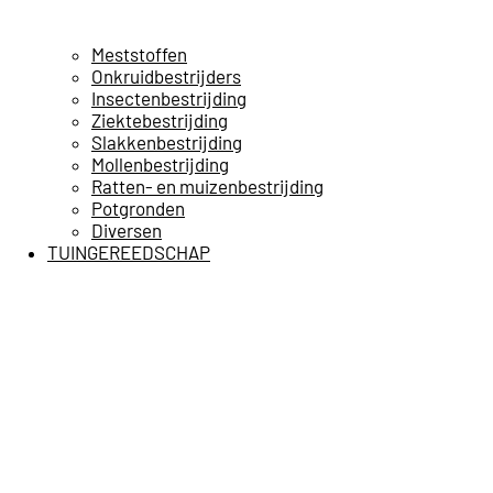
Meststoffen
Onkruidbestrijders
Insectenbestrijding
Ziektebestrijding
Slakkenbestrijding
Mollenbestrijding
Ratten- en muizenbestrijding
Potgronden
Diversen
TUINGEREEDSCHAP