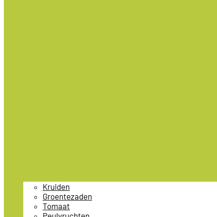
Kruiden
Groentezaden
Tomaat
Peulvruchten