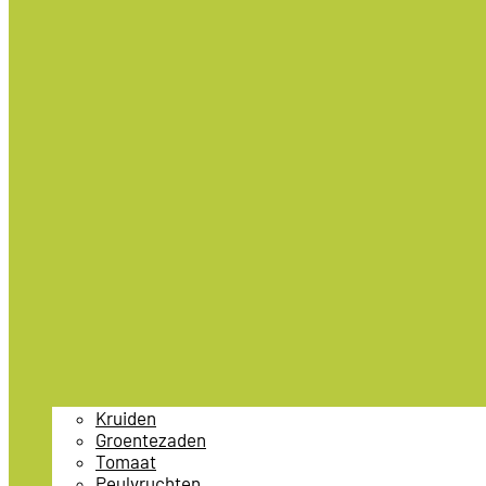
Kruiden
Groentezaden
Tomaat
Peulvruchten