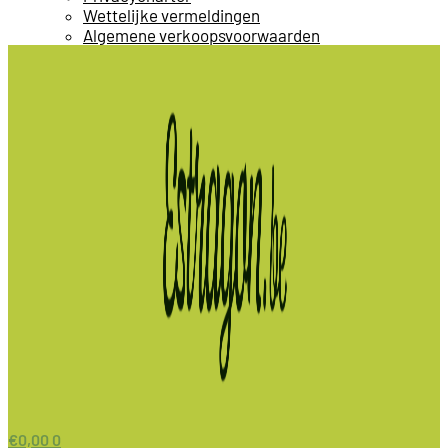
Wettelijke vermeldingen
Algemene verkoopsvoorwaarden
€
0,00
0