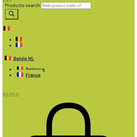
Products search
Belgïe NL
Belgique
France
€
0,00
0