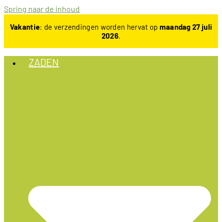
Spring naar de inhoud
Vakantie
: de verzendingen worden hervat op
maandag 27 juli
2026
.
ZADEN