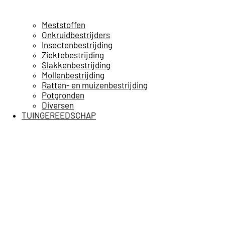
Meststoffen
Onkruidbestrijders
Insectenbestrijding
Ziektebestrijding
Slakkenbestrijding
Mollenbestrijding
Ratten- en muizenbestrijding
Potgronden
Diversen
TUINGEREEDSCHAP