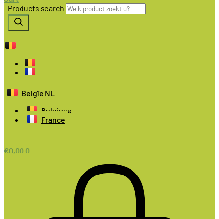
Products search
Belgïe NL
Belgique
France
€
0,00
0