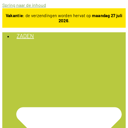
Spring naar de inhoud
Vakantie
: de verzendingen worden hervat op
maandag 27 juli
2026
.
ZADEN