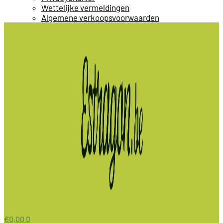
Wettelijke vermeldingen
Algemene verkoopsvoorwaarden
€
0,00
0