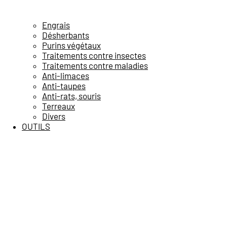
Engrais
Désherbants
Purins végétaux
Traitements contre insectes
Traitements contre maladies
Anti-limaces
Anti-taupes
Anti-rats, souris
Terreaux
Divers
OUTILS