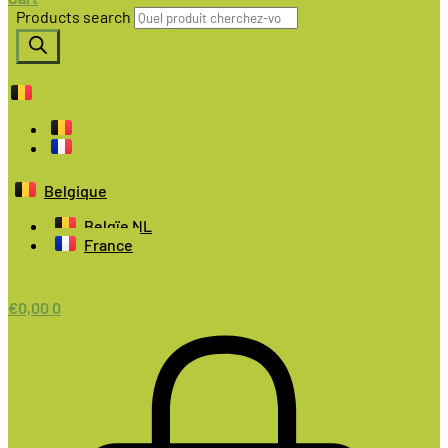
Products search
Belgique
Belgïe NL
France
€
0,00
0