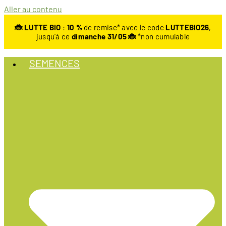
Aller au contenu
🐞 LUTTE BIO
:
10
%
de remise* avec le code
LUTTEBIO26
,
jusqu’à ce
dimanche 31/05 🐞
*non cumulable
SEMENCES