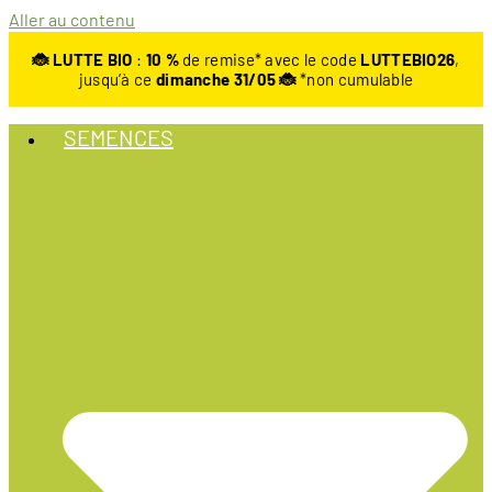
Aller au contenu
🐞 LUTTE BIO
:
10
%
de remise* avec le code
LUTTEBIO26
,
jusqu’à ce
dimanche 31/05 🐞
*non cumulable
SEMENCES