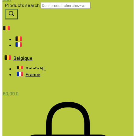
Products search
Belgique
Belgïe NL
France
€
0,00
0