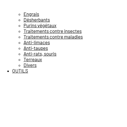
Engrais
Désherbants
Purins végétaux
Traitements contre insectes
Traitements contre maladies
Anti-limaces
Anti-taupes
Anti-rats, souris
Terreaux
Divers
OUTILS