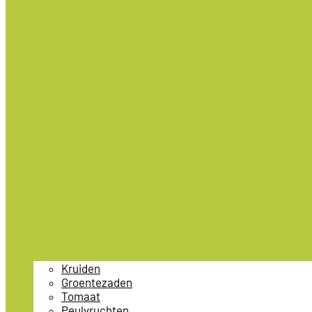
Kruiden
Groentezaden
Tomaat
Peulvruchten