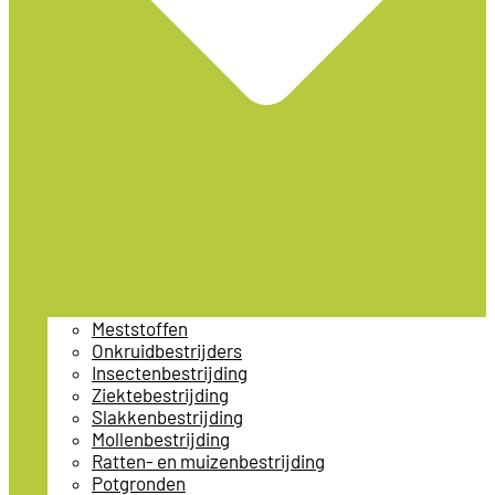
Meststoffen
Onkruidbestrijders
Insectenbestrijding
Ziektebestrijding
Slakkenbestrijding
Mollenbestrijding
Ratten- en muizenbestrijding
Potgronden