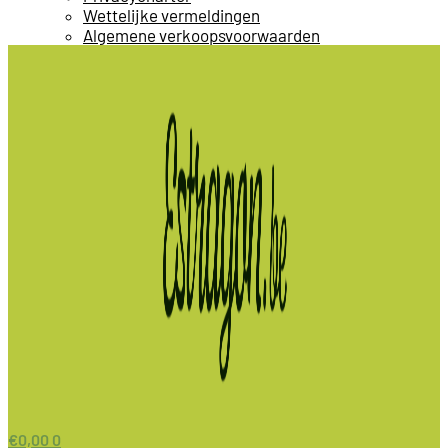
Wettelijke vermeldingen
Algemene verkoopsvoorwaarden
€
0,00
0