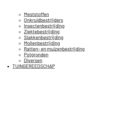
Meststoffen
Onkruidbestrijders
Insectenbestrijding
Ziektebestrijding
Slakkenbestrijding
Mollenbestrijding
Ratten- en muizenbestrijding
Potgronden
Diversen
TUINGEREEDSCHAP