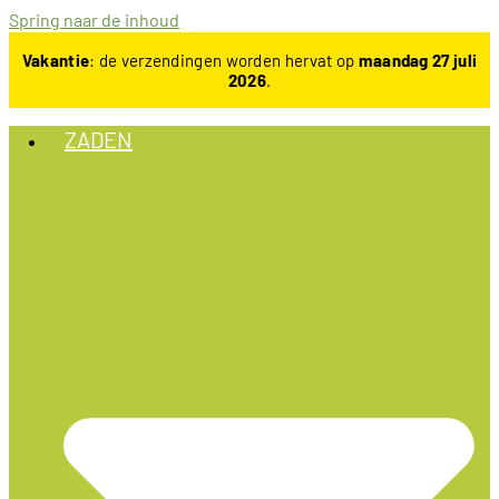
Spring naar de inhoud
Vakantie
: de verzendingen worden hervat op
maandag 27 juli
2026
.
ZADEN