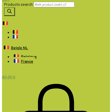
Products search
Belgïe NL
Belgique
France
€
0,00
0