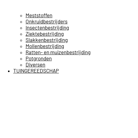
Meststoffen
Onkruidbestrijders
Insectenbestrijding
Ziektebestrijding
Slakkenbestrijding
Mollenbestrijding
Ratten- en muizenbestrijding
Potgronden
Diversen
TUINGEREEDSCHAP