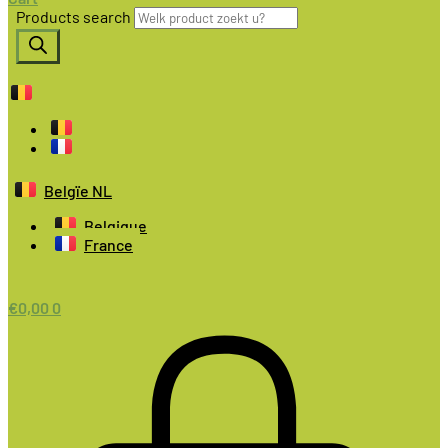
Products search
Belgïe NL
Belgique
France
€
0,00
0