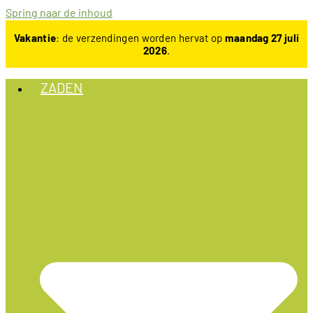
Spring naar de inhoud
Vakantie
: de verzendingen worden hervat op
maandag 27 juli
2026
.
ZADEN