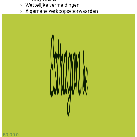
Wettelijke vermeldingen
Algemene verkoopsvoorwaarden
€
0,00
0