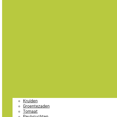
Kruiden
Groentezaden
Tomaat
Peulvruchten