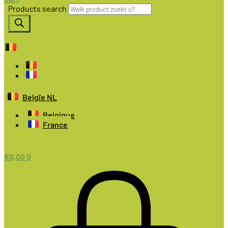
Products search
Belgïe NL
Belgique
France
€
0,00
0