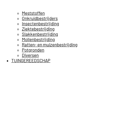
Meststoffen
Onkruidbestrijders
Insectenbestrijding
Ziektebestrijding
Slakkenbestrijding
Mollenbestrijding
Ratten- en muizenbestrijding
Potgronden
Diversen
TUINGEREEDSCHAP