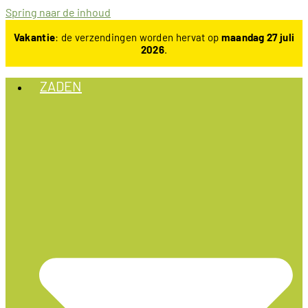
Spring naar de inhoud
Vakantie
: de verzendingen worden hervat op
maandag 27 juli
2026
.
ZADEN