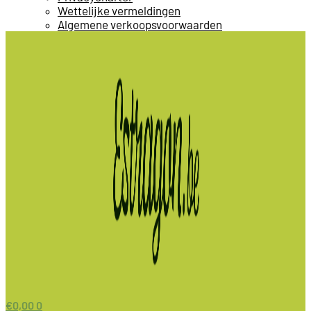
Wettelijke vermeldingen
Algemene verkoopsvoorwaarden
€
0,00
0