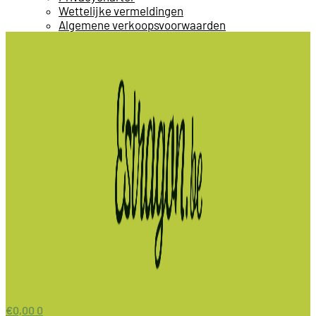
Wettelijke vermeldingen
Algemene verkoopsvoorwaarden
€
0,00
0