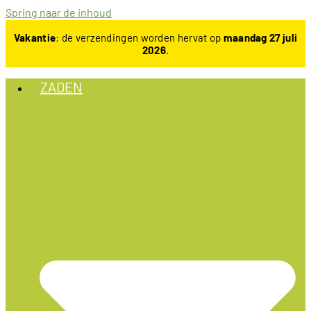
Spring naar de inhoud
Vakantie
: de verzendingen worden hervat op
maandag 27 juli
2026
.
ZADEN