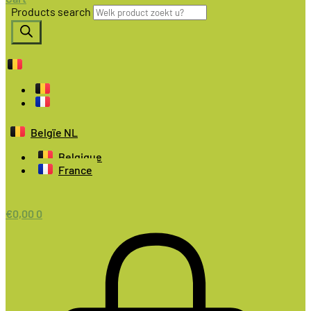
Products search
Belgïe NL
Belgique
France
€
0,00
0