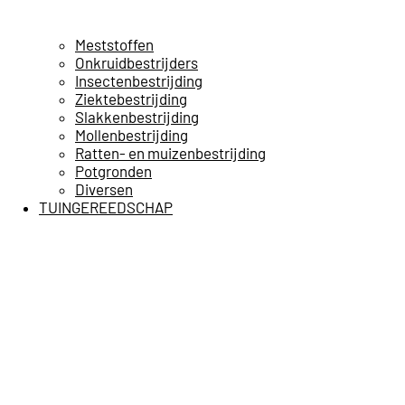
Meststoffen
Onkruidbestrijders
Insectenbestrijding
Ziektebestrijding
Slakkenbestrijding
Mollenbestrijding
Ratten- en muizenbestrijding
Potgronden
Diversen
TUINGEREEDSCHAP