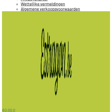
Wettelijke vermeldingen
Algemene verkoopsvoorwaarden
€
0,00
0