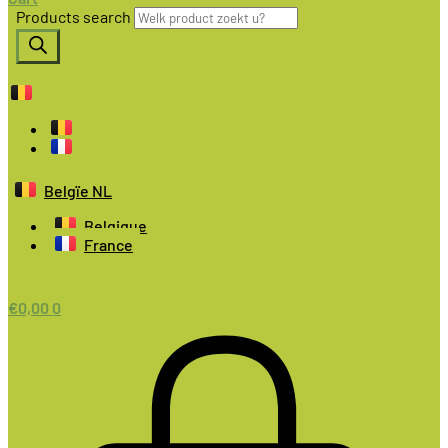
Products search
Belgïe NL
Belgique
France
€
0,00
0