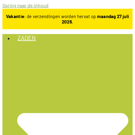
Spring naar de inhoud
Vakantie
: de verzendingen worden hervat op
maandag 27 juli
2026
.
ZADEN