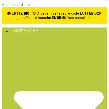
Aller au contenu
🐞 LUTTE BIO
:
10
%
de remise* avec le code
LUTTEBIO26
,
jusqu’à ce
dimanche 31/05 🐞
*non cumulable
SEMENCES