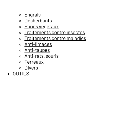
Engrais
Désherbants
Purins végétaux
Traitements contre insectes
Traitements contre maladies
Anti-limaces
Anti-taupes
Anti-rats, souris
Terreaux
Divers
OUTILS