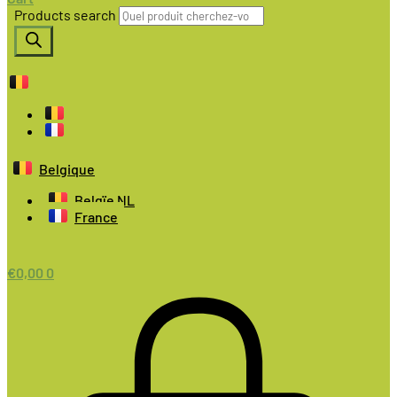
Products search
Belgique
Belgïe NL
France
€
0,00
0