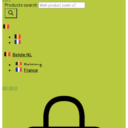
Products search
Belgïe NL
Belgique
France
€
0,00
0