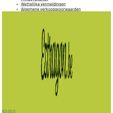
Wettelijke vermeldingen
Algemene verkoopsvoorwaarden
€
0,00
0