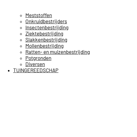
Meststoffen
Onkruidbestrijders
Insectenbestrijding
Ziektebestrijding
Slakkenbestrijding
Mollenbestrijding
Ratten- en muizenbestrijding
Potgronden
Diversen
TUINGEREEDSCHAP