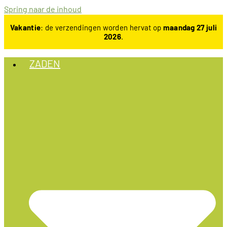
Spring naar de inhoud
Vakantie
: de verzendingen worden hervat op
maandag 27 juli
2026
.
ZADEN