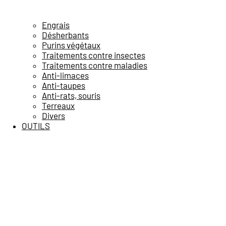
Engrais
Désherbants
Purins végétaux
Traitements contre insectes
Traitements contre maladies
Anti-limaces
Anti-taupes
Anti-rats, souris
Terreaux
Divers
OUTILS