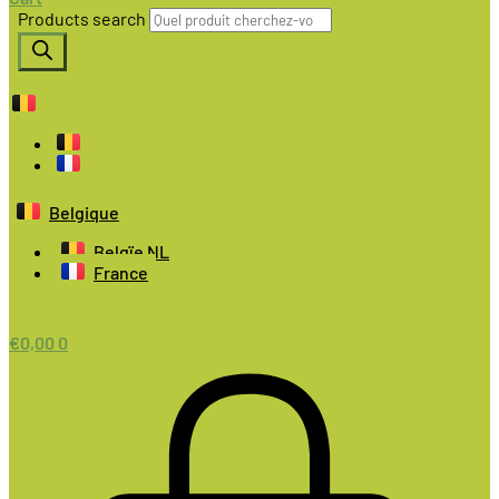
Products search
Belgique
Belgïe NL
France
€
0,00
0