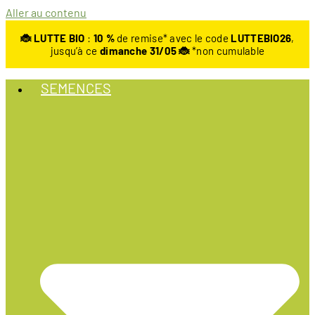
Aller au contenu
🐞 LUTTE BIO
:
10
%
de remise* avec le code
LUTTEBIO26
,
jusqu’à ce
dimanche 31/05 🐞
*non cumulable
SEMENCES