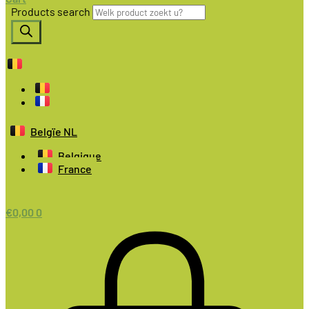
Products search
Belgïe NL
Belgique
France
€
0,00
0