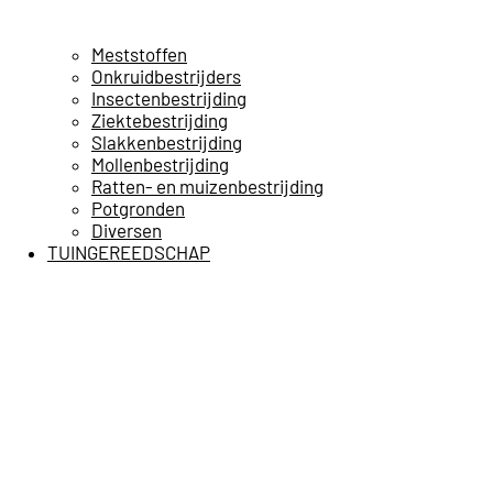
Meststoffen
Onkruidbestrijders
Insectenbestrijding
Ziektebestrijding
Slakkenbestrijding
Mollenbestrijding
Ratten- en muizenbestrijding
Potgronden
Diversen
TUINGEREEDSCHAP