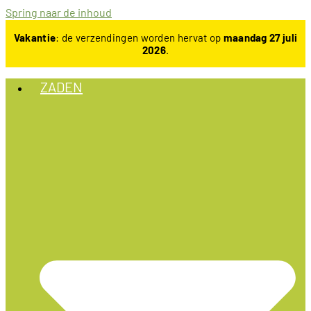
Spring naar de inhoud
Vakantie
: de verzendingen worden hervat op
maandag 27 juli
2026
.
ZADEN