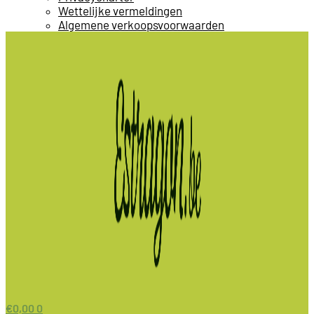
Wettelijke vermeldingen
Algemene verkoopsvoorwaarden
€
0,00
0