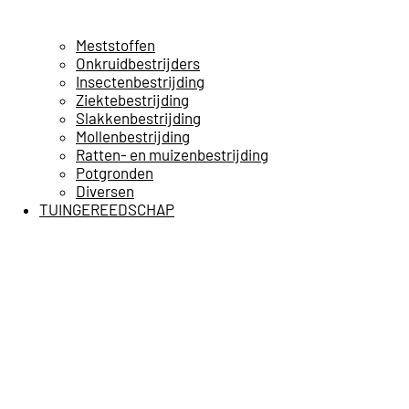
Meststoffen
Onkruidbestrijders
Insectenbestrijding
Ziektebestrijding
Slakkenbestrijding
Mollenbestrijding
Ratten- en muizenbestrijding
Potgronden
Diversen
TUINGEREEDSCHAP