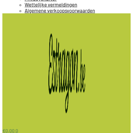
Wettelijke vermeldingen
Algemene verkoopsvoorwaarden
€
0,00
0