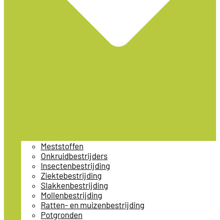
Meststoffen
Onkruidbestrijders
Insectenbestrijding
Ziektebestrijding
Slakkenbestrijding
Mollenbestrijding
Ratten- en muizenbestrijding
Potgronden