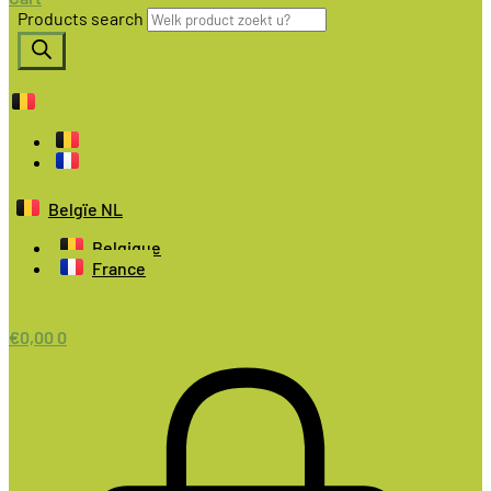
Products search
Belgïe NL
Belgique
France
€
0,00
0