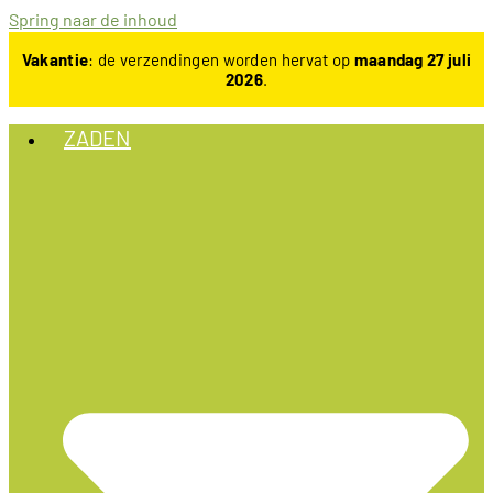
Spring naar de inhoud
Vakantie
: de verzendingen worden hervat op
maandag 27 juli
2026
.
ZADEN