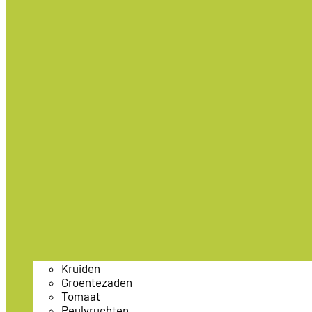
Kruiden
Groentezaden
Tomaat
Peulvruchten