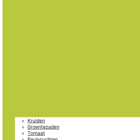
Kruiden
Groentezaden
Tomaat
Peulvruchten