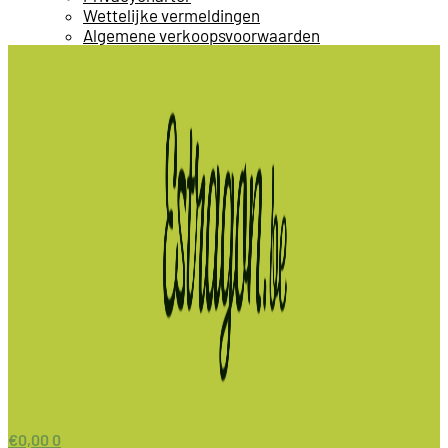
Wettelijke vermeldingen
Algemene verkoopsvoorwaarden
€
0,00
0