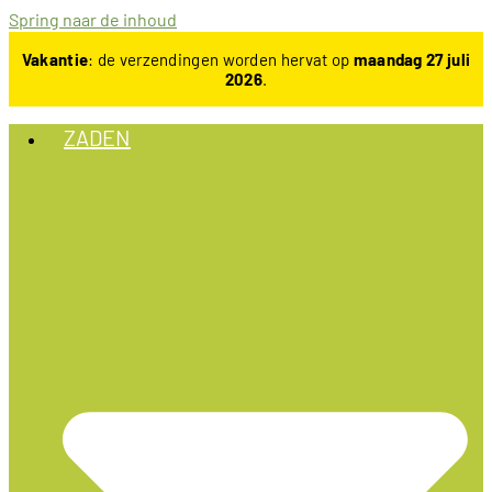
Spring naar de inhoud
Vakantie
: de verzendingen worden hervat op
maandag 27 juli
2026
.
ZADEN