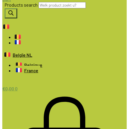
Products search
Belgïe NL
Belgique
France
€
0,00
0