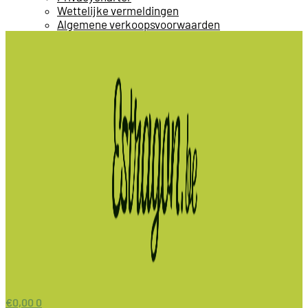
Wettelijke vermeldingen
Algemene verkoopsvoorwaarden
€
0,00
0