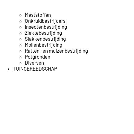
Meststoffen
Onkruidbestrijders
Insectenbestrijding
Ziektebestrijding
Slakkenbestrijding
Mollenbestrijding
Ratten- en muizenbestrijding
Potgronden
Diversen
TUINGEREEDSCHAP