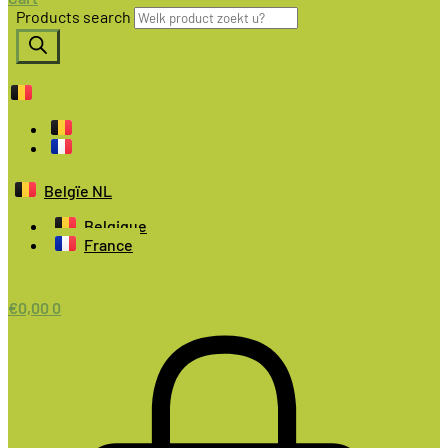
Products search
Belgïe NL
Belgique
France
€
0,00
0