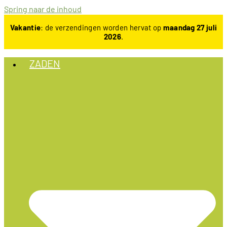
Spring naar de inhoud
Vakantie
: de verzendingen worden hervat op
maandag 27 juli
2026
.
ZADEN