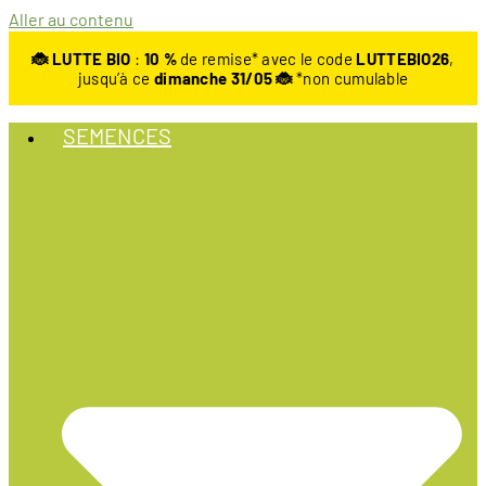
Aller au contenu
🐞 LUTTE BIO
:
10
%
de remise* avec le code
LUTTEBIO26
,
jusqu’à ce
dimanche 31/05 🐞
*non cumulable
SEMENCES