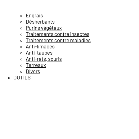
Engrais
Désherbants
Purins végétaux
Traitements contre insectes
Traitements contre maladies
Anti-limaces
Anti-taupes
Anti-rats, souris
Terreaux
Divers
OUTILS