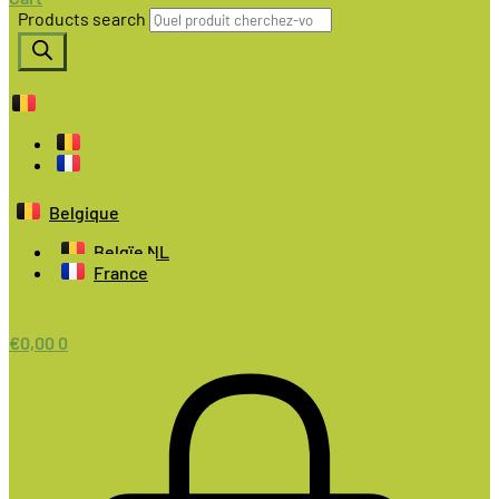
Products search
Belgique
Belgïe NL
France
€
0,00
0