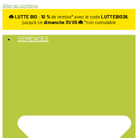
Aller au contenu
🐞 LUTTE BIO
:
10
%
de remise* avec le code
LUTTEBIO26
,
jusqu’à ce
dimanche 31/05 🐞
*non cumulable
SEMENCES