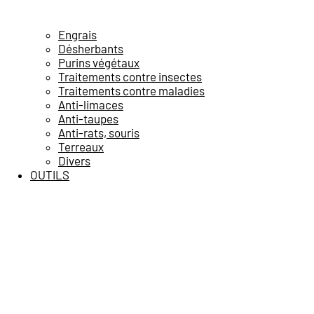
Engrais
Désherbants
Purins végétaux
Traitements contre insectes
Traitements contre maladies
Anti-limaces
Anti-taupes
Anti-rats, souris
Terreaux
Divers
OUTILS