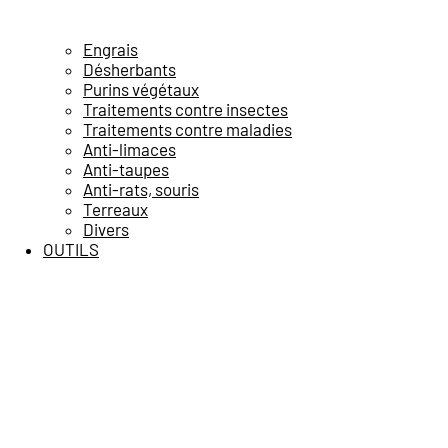
Engrais
Désherbants
Purins végétaux
Traitements contre insectes
Traitements contre maladies
Anti-limaces
Anti-taupes
Anti-rats, souris
Terreaux
Divers
OUTILS