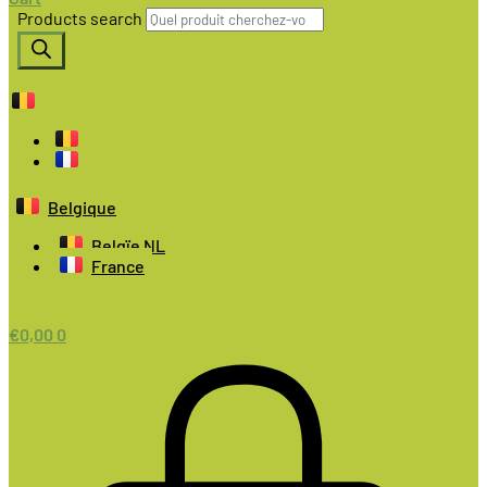
Products search
Belgique
Belgïe NL
France
€
0,00
0